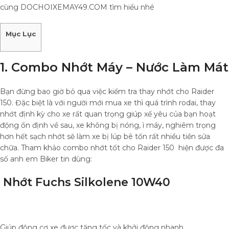
cùng DOCHOIXEMAY49.COM tìm hiểu nhé
Mục Lục
1. Combo Nhớt Máy – Nước Làm Mát
Bạn đừng bao giờ bỏ qua việc kiểm tra thay nhớt cho Raider
150. Đặc biệt là với người mới mua xe thì quá trình rodai, thay
nhớt định kỳ cho xe rất quan trọng giúp xế yêu của bạn hoạt
động ổn định về sau, xe không bị nóng, ì máy, nghiêm trọng
hơn hết sạch nhớt sẽ làm xe bị lúp bê tốn rất nhiều tiền sửa
chữa. Tham khảo combo nhớt tốt cho Raider 150 hiện được đa
số anh em Biker tin dùng:
Nhớt Fuchs Silkolene 10W40
Giúp động cơ xe được tăng tốc và khởi động nhanh