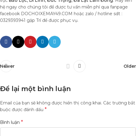
vực
Bảo Lộc, Di Linh, Đức Trọng, Đà Lạt Lâm Đồng
. Hãy liên
hệ ngay cho chúng tôi để được tư vấn miễn phí qua fanpage
facebook DOCHOIXEMAY49.COM hoặc zalo / hotline sdt :
0329393941 gặp Trí để được phục vụ.
Newer
Older
Để lại một bình luận
Email của bạn sẽ không được hiển thị công khai.
Các trường bắt
*
buộc được đánh dấu
*
Bình luận