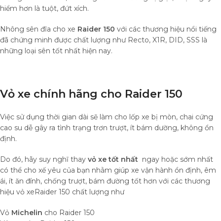
hiểm hơn là tuột, đứt xích.
Nhông sên đĩa cho xe
Raider 150
với các thương hiệu nổi tiếng
đã chứng minh được chất lượng như Recto, X1R, DID, SSS là
những loại sên tốt nhất hiện nay.
Vỏ xe chính hãng cho Raider 150
Việc sử dụng thời gian dài sẽ làm cho lốp xe bị mòn, chai cứng
cao su dễ gây ra tình trạng trơn trượt, ít bám dường, không ổn
định.
Do đó, hãy suy nghĩ thay
vỏ xe tốt nhất
ngay hoặc sớm nhất
có thể cho xế yêu của bạn nhằm giúp xe vận hành ổn định, êm
ái, ít ăn đính, chống trượt, bám đường tốt hơn với các thương
hiệu vỏ xeRaider 150 chất lượng như
Vỏ
Michelin
cho Raider 150