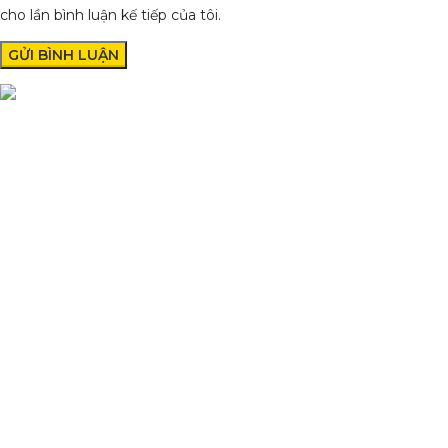
cho lần bình luận kế tiếp của tôi.
Condimentum adipiscing vel neque dis nam parturient orci at
scelerisque neque dis nam parturient.
Quốc lộ 20, Lộc An, Bảo Lâm, Lâm Đồng
Phone: 0329393941 ( Trí )
Email: phutungxemayminhhung@gmail.com
DANH MỤC SẢN PHẨM
Sơn Xịt Xe Máy
Hệ thống màu 2 lớp
Chất hoạt hoá
Sơn lót