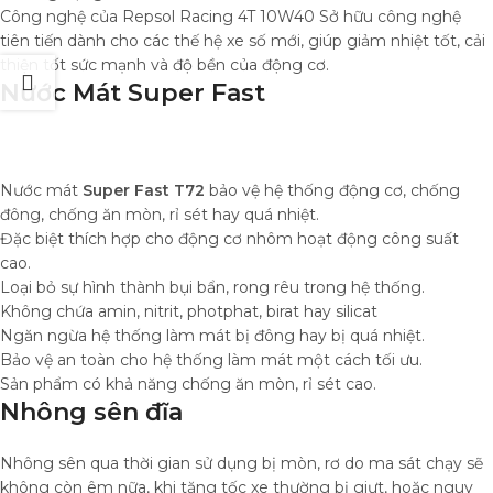
Công nghệ của Repsol Racing 4T 10W40 Sở hữu công nghệ
tiên tiến dành cho các thế hệ xe số mới, giúp giảm nhiệt tốt, cải
thiện tốt sức mạnh và độ bền của động cơ.
Nước Mát Super Fast
Nước mát
Super Fast T72
bảo vệ hệ thống động cơ, chống
đông, chống ăn mòn, rỉ sét hay quá nhiệt.
Đặc biệt thích hợp cho động cơ nhôm hoạt động công suất
cao.
Loại bỏ sự hình thành bụi bẩn, rong rêu trong hệ thống.
Không chứa amin, nitrit, photphat, birat hay silicat
Ngăn ngừa hệ thống làm mát bị đông hay bị quá nhiệt.
Bảo vệ an toàn cho hệ thống làm mát một cách tối ưu.
Sản phẩm có khả năng chống ăn mòn, rỉ sét cao.
Nhông sên đĩa
Nhông sên qua thời gian sử dụng bị mòn, rơ do ma sát chạy sẽ
không còn êm nữa, khi tăng tốc xe thường bị giựt, hoặc nguy