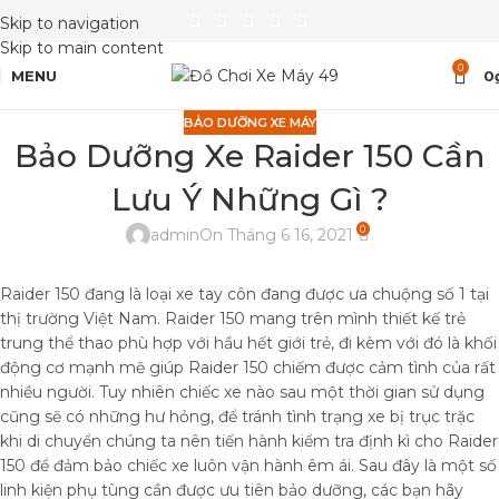
Skip to navigation
Skip to main content
0
MENU
0
BẢO DƯỠNG XE MÁY
Bảo Dưỡng Xe Raider 150 Cần
Lưu Ý Những Gì ?
0
admin
On Tháng 6 16, 2021
Raider 150 đang là loại xe tay côn đang được ưa chuộng số 1 tại
thị trường Việt Nam. Raider 150 mang trên mình thiết kế trẻ
trung thể thao phù hợp với hầu hết giới trẻ, đi kèm với đó là khối
động cơ mạnh mẽ giúp Raider 150 chiếm được cảm tình của rất
nhiều người. Tuy nhiên chiếc xe nào sau một thời gian sử dụng
cũng sẽ có những hư hỏng, để tránh tình trạng xe bị trục trặc
khi di chuyển chúng ta nên tiến hành kiểm tra định kì cho Raider
150 để đảm bảo chiếc xe luôn vận hành êm ái. Sau đây là một số
linh kiện phụ tùng cần được ưu tiên bảo dưỡng, các bạn hãy