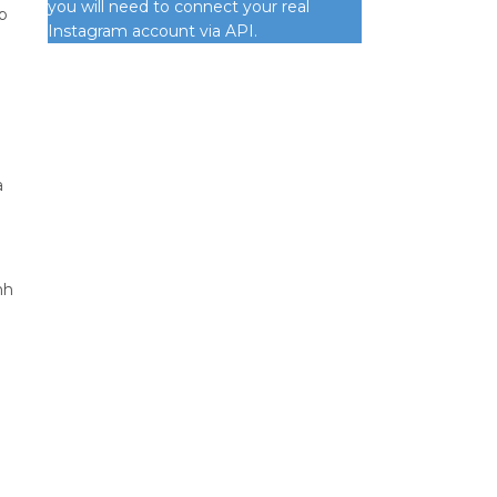
you will need to connect your real
p
Instagram account via API.
a
nh