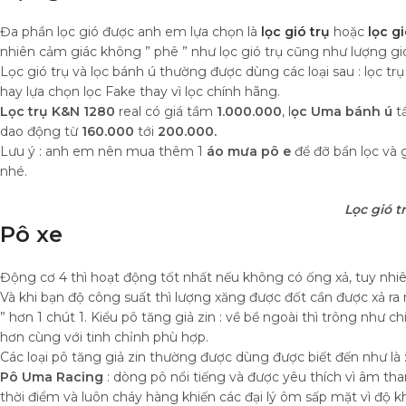
Đa phần lọc gió được anh em lựa chọn là
lọc gió trụ
hoặc
lọc g
nhiên cảm giác không ” phê ” như lọc gió trụ cũng như lượng
Lọc gió trụ và lọc bánh ú thường được dùng các loại sau : lọc t
hay lựa chọn lọc Fake thay vì lọc chính hãng.
Lọc trụ K&N 1280
real có giá tầm
1.000.000
, l
ọc Uma bánh ú
t
dao động từ
160.000
tới
200.000.
Lưu ý : anh em nên mua thêm 1
áo mưa pô e
để đỡ bẩn lọc và 
nhé.
Lọc gió t
Pô xe
Động cơ 4 thì hoạt động tốt nhất nếu không có ống xả, tuy nhiên
Và khi bạn độ công suất thì lượng xăng được đốt cần được xả ra 
” hơn 1 chút 1. Kiểu pô tăng giả zin : về bề ngoài thì trông như 
hơn cùng với tinh chỉnh phù hợp.
Các loại pô tăng giả zin thường được dùng được biết đến như là 
Pô Uma Racing
: dòng pô nổi tiếng và được yêu thích vì âm tha
thời điểm và luôn cháy hàng khiến các đại lý ôm sấp mặt vì độ 