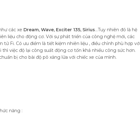
 như các xe
Dream, Wave, Exciter 135, Sirius
…Tuy nhiên đó là hệ
n liệu cho động cơ. Với sự phát triển của công nghệ mới, các
ử Fi. Có ưu điểm là tiết kiệm nhiên liệu , điều chỉnh phù hợp vớ
 thì việc độ lại công suất động cơ tốn khá nhiều công sức hơn.
huẩn bị cho bài độ pô xăng lửa với chiếc xe của mình.
chức năng :