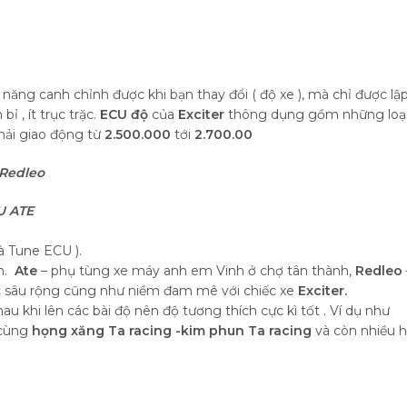
ăng canh chỉnh được khi bạn thay đổi ( độ xe ), mà chỉ được lậ
 , ít trục trặc.
ECU độ
của
Exciter
thông dụng gồm những loạ
hải giao động từ
2.500.000
tới
2.700.00
Redleo
U ATE
à Tune ECU ).
h.
Ate
– phụ tùng xe máy anh em Vinh ở chợ tân thành,
Redleo
c sâu rộng cũng như niềm đam mê với chiếc xe
Exciter.
au khi lên các bài độ nên độ tương thích cực kì tốt . Ví dụ như
 cùng
họng xăng Ta racing -kim phun Ta racing
và còn nhiều 