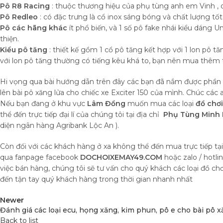
Pô R8 Racing
: thuộc thương hiệu của phụ tùng anh em Vinh , 
Pô Redleo
: có đặc trưng là cổ inox sáng bóng và chất lượng tốt 
Pô các hãng khác
ít phổ biến, và 1 số pô fake nhái kiểu dáng U
thiện.
Kiểu pô tăng
: thiết kế gồm 1 cổ pô tăng kết hợp với 1 lon pô tăn
với lon pô tăng thường có tiếng kêu khá to, bạn nên mua thêm 
Hi vọng qua bài hướng dẫn trên đây các bạn đã nắm được phần 
lên bài pô xăng lửa cho chiếc xe Exciter 150 của mình. Chúc cá
Nếu bạn đang ở khu vực
Lâm Đồng
muốn mua các loại
đồ chơ
thể đến trực tiếp đại lí của chúng tôi tại địa chỉ
Phụ Tùng Minh H
diện ngân hàng Agribank Lộc An ).
Còn đối với các khách hàng ở xa không thể đến mua trực tiếp tạ
qua fanpage facebook
DOCHOIXEMAY49.COM
hoặc zalo / hotli
việc bán hàng, chúng tôi sẽ tư vấn cho quý khách các loại đồ c
đến tận tay quý khách hàng trong thời gian nhanh nhất
Newer
Đánh giá các loại ecu, họng xăng, kim phun, pô e cho bài pô x
Back to list