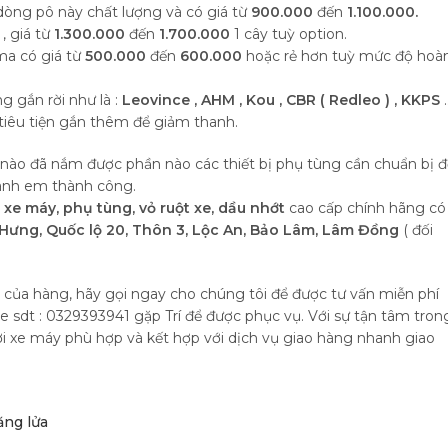
dòng pô này chất lượng và có giá từ
900.000
đến
1.100.000.
, giá từ
1.300.000
đến
1.700.000
1 cây tuỳ option.
ma có giá từ
500.000
đến
600.000
hoặc rẻ hơn tuỳ mức độ hoà
g gắn rời như là :
Leovince , AHM , Kou , CBR ( Redleo ) , KKPS
tiêu tiện gắn thêm để giảm thanh.
nào đã nắm được phần nào các thiết bị phụ tùng cần chuẩn bị đ
c anh em thành công.
i xe máy,
phụ tùng, vỏ ruột xe, dầu nhớt
cao cấp chính hãng có
ưng, Quốc lộ 20, Thôn 3, Lộc An, Bảo Lâm, Lâm Đồng
( đối
i của hàng, hãy gọi ngay cho chúng tôi để được tư vấn miễn phí
ne sdt : 0329393941 gặp Trí để được phục vụ. Với sự tận tâm tron
hơi xe máy phù hợp và kết hợp với dịch vụ giao hàng nhanh giao
ăng lửa