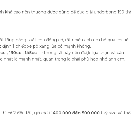
hành khá cao nên thường được dùng để đua giải underbone 150 thô
 tăng năng suất cho động cơ, rất nhiều anh em bỏ qua chi tiết
ết định 1 chiếc xe pô xăng lửa có mạnh không.
cc , 130cc , 145cc
=> thông số này nên được lựa chọn và cân
to nhất là mạnh nhất, quan trọng là phải phù hợp nhé anh em.
thì cả 2 đều tốt, giá cả từ
400.000 đến 500.000
tuỳ size và thờ