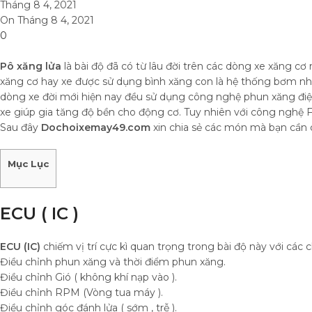
Tháng 8 4, 2021
On Tháng 8 4, 2021
0
Pô xăng lửa
là bài độ đã có từ lâu đời trên các dòng xe xăng cơ
xăng cơ hay xe được sử dụng bình xăng con là hệ thống bơm nhiê
dòng xe đời mới hiện nay đều sử dụng công nghệ phun xăng điện t
xe giúp gia tăng độ bền cho động cơ. Tuy nhiên với công nghệ Fi
Sau đây
Dochoixemay49.com
xin chia sẻ các món mà bạn cần c
Mục Lục
ECU ( IC )
ECU (IC)
chiếm vị trí cực kì quan trọng trong bài độ này với các 
Điều chỉnh phun xăng và thời điểm phun xăng.
Điều chỉnh Gió ( không khí nạp vào ).
Điều chỉnh RPM (Vòng tua máy ).
Điều chỉnh góc đánh lửa ( sớm , trễ ).