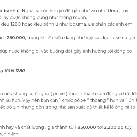
ió bánh ú
.
Ngoài ra còn lọc gió độ gắn như zin như
Uma
, tuy
 gió lấy được không đúng như mong muốn.
rụ kiểu 1280 hoặc kiểu bánh ú như lọc uma. Đa phần các anh em
ầm
250.000
, trong khi đó kiểu dáng như vậy các lọc Fake có giá
giúp nước không bị vào buồng đốt gây ảnh hưởng tới động cơ
rụ K&N 1280
 nếu không có ống xả ( pô xe ) thì âm thanh của động cơ rất lớn
nhiều hơn. Vậy nên bạn cần 1 chiếc pô xe ” thoáng ” hơn và ” ồn 
chiếc pô zin nhưng bên trong nhà sản xuất đã thiết kế lỗ ống xả to
:
nh hay và chất lượng . giá thành từ
1.850.000
tới
2.200.00
tuỳ
khan hiếm