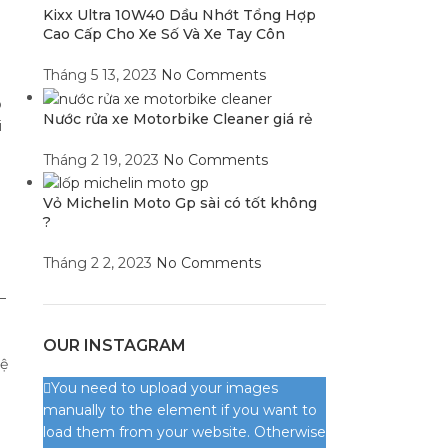
Kixx Ultra 10W40 Dầu Nhớt Tổng Hợp
Cao Cấp Cho Xe Số Và Xe Tay Côn
Tháng 5 13, 2023
No Comments
p
Nước rửa xe Motorbike Cleaner giá rẻ
i
Tháng 2 19, 2023
No Comments
Vỏ Michelin Moto Gp sài có tốt không
?
Tháng 2 2, 2023
No Comments
–
OUR INSTAGRAM
hệ
You need to upload your images
manually to the element if you want to
load them from your website. Otherwise