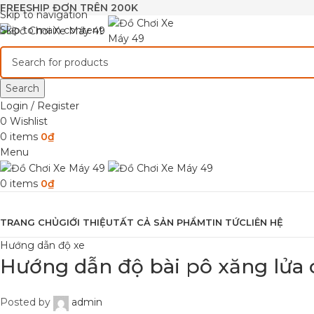
FREESHIP ĐƠN TRÊN 200K
Skip to navigation
Skip to main content
Search
Login / Register
0
Wishlist
0
items
0
₫
Menu
0
items
0
₫
Browse Categories
TRANG CHỦ
GIỚI THIỆU
TẤT CẢ SẢN PHẨM
TIN TỨC
LIÊN HỆ
Hướng dẫn độ xe
Hướng dẫn độ bài pô xăng lửa ch
Posted by
admin