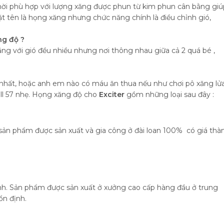
hời phù hợp với lượng xăng được phun từ kim phun cân bằng giú
t tên là họng xăng nhưng chức năng chính là điều chỉnh gió,
g độ ?
xăng với gió đều nhiều nhưng nơi thông nhau giữa cả 2 quá bé ,
 nhất, hoặc anh em nào có máu ăn thua nếu như chơi pô xăng lử
ull 57 nhẹ. Họng xăng độ cho
Exciter
gồm những loại sau đây :
 sản phẩm được sản xuất và gia công ở đài loan 100% có giá thà
h. Sản phẩm được sản xuất ở xưởng cao cấp hàng đầu ở trung
ổn định.