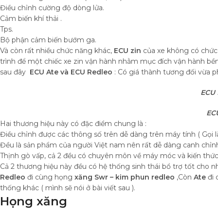
Điều chỉnh cường độ dòng lửa.
Cảm biến khí thải .
Tps.
Bộ phận cảm biến bướm ga.
Và còn rất nhiều chức năng khác,
ECU zin
của xe không có chức n
trình để một chiếc xe zin vận hành nhằm mục đích vận hành bền bỉ
sau đây
ECU Ate và ECU Redleo
: Có giá thành tương đối vừa p
ECU 
EC
Hai thương hiệu này có đặc điểm chung là :
Điều chỉnh được các thông số trên dễ dàng trên máy tính ( Gọi l
Đều là sản phẩm của người Việt nam nên rất dễ dàng canh chỉn
Thịnh gò vấp, cả 2 đều có chuyên môn về máy móc và kiến thứ
Cả 2 thương hiệu này đều có hệ thống sinh thái bổ trợ tốt cho nh
Redleo
đi cùng họng
xăng Swr – kim phun redleo
,Còn
Ate
đi
thống khác ( mình sẽ nói ở bài viết sau ).
Họng xăng