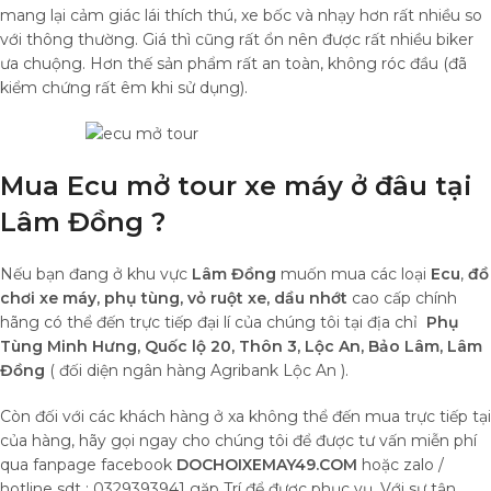
mang lại cảm giác lái thích thú, xe bốc và nhạy hơn rất nhiều so
với thông thường. Giá thì cũng rất ổn nên được rất nhiều biker
ưa chuộng. Hơn thế sản phẩm rất an toàn, không róc đầu (đã
kiểm chứng rất êm khi sử dụng).
Mua Ecu mở tour xe máy ở đâu tại
Lâm Đồng ?
Nếu bạn đang ở khu vực
Lâm Đồng
muốn mua các loại
Ecu
,
đồ
chơi xe máy,
phụ tùng, vỏ ruột xe, dầu nhớt
cao cấp chính
hãng có thể đến trực tiếp đại lí của chúng tôi tại địa chỉ
Phụ
Tùng Minh Hưng, Quốc lộ 20, Thôn 3, Lộc An, Bảo Lâm, Lâm
Đồng
( đối diện ngân hàng Agribank Lộc An ).
Còn đối với các khách hàng ở xa không thể đến mua trực tiếp tại
của hàng, hãy gọi ngay cho chúng tôi để được tư vấn miễn phí
qua fanpage facebook
DOCHOIXEMAY49.COM
hoặc zalo /
hotline sdt : 0329393941 gặp Trí để được phục vụ. Với sự tận