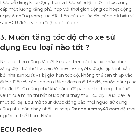
ECU dễ dàng khởi động hơn vì ECU sẽ ra lệnh đánh lửa, cung
cấp một lượng xăng phù hợp với thời gian động cơ hoạt động
ngay ở những vòng tua đầu tiên của xe. Do đó, cũng dễ hiểu vì
sao ECU được ví như “bộ não” của xe.
3. Muốn tăng tốc độ cho xe sử
dụng Ecu loại nào tốt ?
Như các bạn cũng đã biết Ecu zin trên các loại xe máy phun
xăng điện tử như Exciter, Winner, Vario,
Ab
…được lập trình sẵn
bởi nhà sản xuất và bị giới hạn tốc độ, không thể can thiệp vào
được. Đối với các anh em Biker đam mê tốc độ, muốn nâng cao
tốc độ tối đa cũng như khả năng đề pa nhanh chóng cho ” xế
yêu ” của mình thì bắt buộc phải thay thế Ecu độ. Dưới đây là
một số loại
Ecu mở tour
được đông đảo mọi người sử dụng
cũng như bán chạy nhất tại shop
Dochoixemay49.com
để mọi
người có thể tham khảo.
ECU Redleo