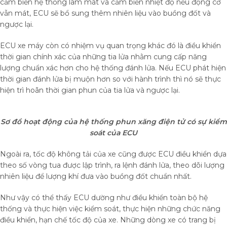
cảm biến hệ thống làm mát và cảm biến nhiệt độ nếu động cơ
vẫn mát, ECU sẽ bổ sung thêm nhiên liệu vào buồng đốt và
ngược lại.
ECU xe máy còn có nhiệm vụ quan trọng khác đó là điều khiển
thời gian chính xác của những tia lửa nhằm cung cấp năng
lượng chuẩn xác hơn cho hệ thống đánh lửa. Nếu ECU phát hiện
thời gian đánh lửa bị muộn hơn so với hành trình thì nó sẽ thực
hiện trì hoãn thời gian phun của tia lửa và ngược lại.
Sơ đồ hoạt động của hệ thống phun xăng điện tử có sự kiểm
soát của ECU
Ngoài ra, tốc độ không tải của xe cũng được ECU điều khiển dựa
theo số vòng tua được lập trình, ra lệnh đánh lửa, theo dõi lượng
nhiên liệu để lượng khí đưa vào buồng đốt chuẩn nhất.
Như vậy có thể thấy ECU dường như điều khiển toàn bộ hệ
thống và thực hiện việc kiểm soát, thực hiện những chức năng
điều khiển, hạn chế tốc độ của xe. Những dòng xe có trang bị