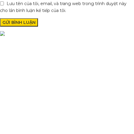
Lưu tên của tôi, email, và trang web trong trình duyệt này
cho lần bình luận kế tiếp của tôi.
Condimentum adipiscing vel neque dis nam parturient orci at
scelerisque neque dis nam parturient.
Quốc lộ 20, Lộc An, Bảo Lâm, Lâm Đồng
Phone: 0329393941 ( Trí )
Email: phutungxemayminhhung@gmail.com
DANH MỤC SẢN PHẨM
Sơn Xịt Xe Máy
Hệ thống màu 2 lớp
Chất hoạt hoá
Sơn lót