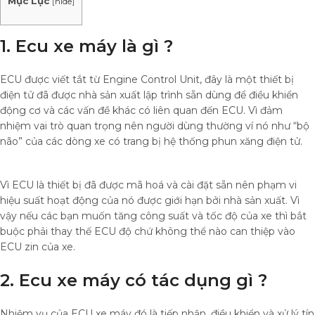
Mục Lục
[
hide
]
1. Ecu xe máy là gì ?
ECU được viết tắt từ Engine Control Unit, đây là một thiết bị
điện tử đã được nhà sản xuất lập trình sẵn dùng để điều khiển
động cơ và các vấn đề khác có liên quan đến ECU. Vì đảm
nhiệm vai trò quan trọng nên người dùng thường ví nó như “bộ
não” của các dòng xe có trang bị hệ thống phun xăng điện tử.
Vì ECU là thiết bị đã được mã hoá và cài đặt sẵn nên phạm vi
hiệu suất hoạt động của nó được giới hạn bởi nhà sản xuất. Vì
vậy nếu các bạn muốn tăng công suất và tốc độ của xe thì bắt
buộc phải thay thế ECU độ chứ không thể nào can thiệp vào
ECU zin của xe.
2. Ecu xe máy có tác dụng gì ?
Nhiệm vụ của ECU xe máy đó là tiếp nhận, điều khiển và xử lý tín