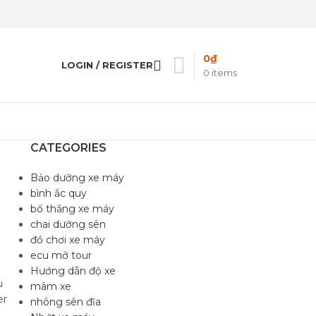
0
₫
LOGIN / REGISTER
0
items
CATEGORIES
Bảo dưỡng xe máy
bình ắc quy
bố thắng xe máy
chai dưỡng sên
đồ chơi xe máy
ecu mở tour
Hướng dẫn độ xe
u
mâm xe
er
nhông sên đĩa