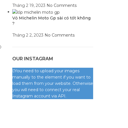
Tháng 2 19, 2023
No Comments
Vỏ Michelin Moto Gp sài có tốt không
?
Tháng 2 2, 2023
No Comments
D
OUR INSTAGRAM
You need to upload your images
manually to the element if you want to
load them from your website. Otherwise
you will need to connect your real
Instagram account via API.