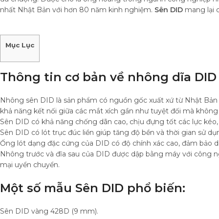
nhất Nhật Bản với hơn 80 năm kinh nghiệm.
Sên DID
mang lại c
Mục Lục
Thông tin cơ bản về nhông dĩa DID
Nhông sên DID là sản phẩm có nguồn gốc xuất xứ từ Nhật Bản đ
khả năng kết nối giữa các mắt xích gần như tuyệt đối mà không 
Sên DID có khả năng chống dãn cao, chịu đựng tốt các lực kéo, 
Sên DID có lót trục đúc liền giúp tăng độ bền và thời gian sử dụ
Ống lót dạng đặc cứng của DID có độ chính xác cao, đảm bảo diệ
Nhông trước và đĩa sau của DID được dập bằng máy với công n
mại uyển chuyển.
Một số mẫu Sên DID phổ biến:
Sên DID vàng 428D (9 mm).