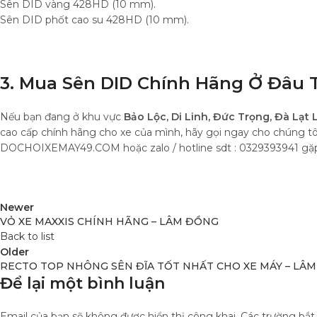
Sên DID vàng 428HD (10 mm).
Sên DID phốt cao su 428HD (10 mm).
3. Mua Sên DID Chính Hãng Ở Đâu 
Nếu bạn đang ở khu vực
Bảo Lộc, Di Linh, Đức Trọng, Đà Lạt
cao cấp chính hãng cho xe của mình, hãy gọi ngay cho chúng t
DOCHOIXEMAY49.COM hoặc zalo / hotline sdt : 0329393941 gặp 
Newer
VỎ XE MAXXIS CHÍNH HÃNG – LÂM ĐỒNG
Back to list
Older
RECTO TOP NHÔNG SÊN ĐĨA TỐT NHẤT CHO XE MÁY – LÂ
Để lại một bình luận
Email của bạn sẽ không được hiển thị công khai.
Các trường bắ