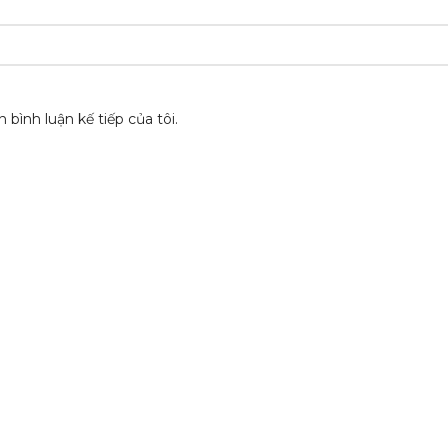
 bình luận kế tiếp của tôi.
 PHẨM
HỖ TRỢ KHÁCH HÀNG
Chính sách bảo mật
p
Chính sách đổi trả
Hướng dẫn mua hàng
Chính sách bán sỉ/CTV
Tuyển dụng
Giới thiệu công ty
Liên Hệ