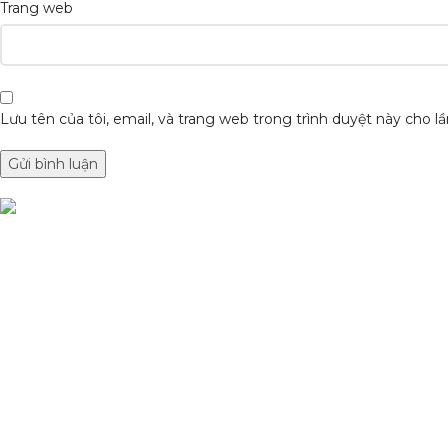
Trang web
Lưu tên của tôi, email, và trang web trong trình duyệt này cho lần
DANH MỤC SẢN
Condimentum adipiscing vel neque dis
Sơn Xịt Xe Máy
nam parturient orci at scelerisque neque
Hệ thống màu 2 lớ
dis nam parturient.
Chất hoạt hoá
Sơn lót
Quốc lộ 20, Lộc An, Bảo Lâm, Lâm
Đồng
Phone: 0329393941 ( Trí )
Email:
phutungxemayminhhung@gmail.com