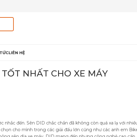
 TỨC
LIÊN HỆ
 TỐT NHẤT CHO XE MÁY
c nhắc đến. Sên DID chắc chắn đã không còn quá xa lạ với nhiề
ựa chọn cho mình trong các giải đấu lớn cũng như các anh em Bik
nhông sên dĩa xe máy, DID mang đến nhưng công nghệ cao cấp