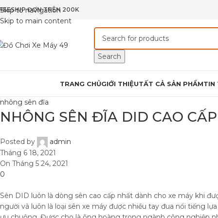
REESHIP ĐƠN TRÊN 200K
Skip to navigation
Skip to main content
Search
rowse Categories
TRANG CHỦ
GIỚI THIỆU
TẤT CẢ SẢN PHẨM
TIN
nhông sên đĩa
NHÔNG SÊN ĐĨA DID CAO CẤP
Posted by
admin
Tháng 6 18, 2021
On Tháng 5 24, 2021
0
Sên DID luôn là dòng sên cao cấp nhất dành cho xe máy khi đượ
người và luôn là loại sên xe máy được nhiều tay đua nổi tiếng l
ưu chuộng. Được cho là ông hoàng trong ngành công nghiệp 