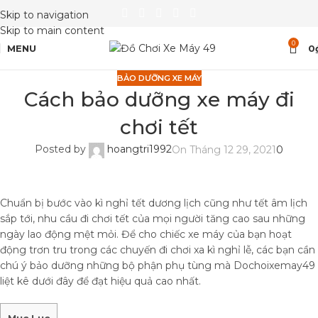
Skip to navigation
Skip to main content
0
MENU
0
BẢO DƯỠNG XE MÁY
Cách bảo dưỡng xe máy đi
chơi tết
Posted by
hoangtri1992
On Tháng 12 29, 2021
0
Chuẩn bị bước vào kì nghỉ tết dương lịch cũng như tết âm lịch
sắp tới, nhu cầu đi chơi tết của mọi người tăng cao sau những
ngày lao động mệt mỏi. Để cho chiếc xe máy của bạn hoạt
động trơn tru trong các chuyến đi chơi xa kì nghỉ lễ, các bạn cần
chú ý bảo dưỡng những bộ phận phụ tùng mà Dochoixemay49
liệt kê dưới đây để đạt hiệu quả cao nhất.
Mục Lục