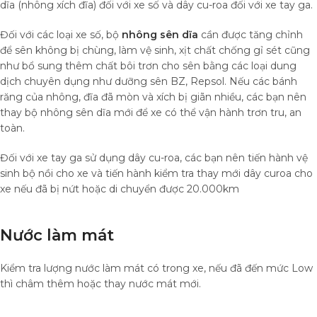
dĩa (nhông xích đĩa) đối với xe số và dây cu-roa đối với xe tay ga.
Đối với các loại xe số, bộ
nhông sên dĩa
cần được tăng chỉnh
để sên không bị chùng, làm vệ sinh, xịt chất chống gỉ sét cũng
như bổ sung thêm chất bôi trơn cho sên bằng các loại dung
dịch chuyên dụng như dưỡng sên BZ, Repsol. Nếu các bánh
răng của nhông, đĩa đã mòn và xích bị giãn nhiều, các bạn nên
thay bộ nhông sên dĩa mới để xe có thể vận hành trơn tru, an
toàn.
Đối với xe tay ga sử dụng dây cu-roa, các bạn nên tiến hành vệ
sinh bộ nồi cho xe và tiến hành kiểm tra thay mới dây curoa cho
xe nếu đã bị nứt hoặc di chuyển được 20.000km
Nước làm mát
Kiểm tra lượng nước làm mát có trong xe, nếu đã đến mức Low
thì châm thêm hoặc thay nước mát mới.