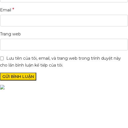
*
Email
Trang web
Lưu tên của tôi, email, và trang web trong trình duyệt này
cho lần bình luận kế tiếp của tôi.
Condimentum adipiscing vel neque dis nam parturient orci at
scelerisque neque dis nam parturient.
Quốc lộ 20, Lộc An, Bảo Lâm, Lâm Đồng
Phone: 0329393941 ( Trí )