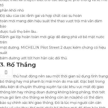
tô
phân khối nhỏ
Độ sâu của các rãnh gai và hợp chất cao su hoàn
toàn mới mang đến hiệu suất thể thao vượt trội mà vẫn đảm
bảo
được tuổi thọ bên lâu..
Rãnh gai lốp hoàn toàn mới giúp dễ dàng phá vỡ bề mặt nước
trên
mặt đường. MICHELIN Pilot Street 2 được kiểm chứng có hiệu
suất
bám đường ướt tốt hơn hẳn các đối thủ.
3. Bố Thắng
Do đặc thù hoạt động nên sau một thời gian sử dụng tình trạng
bố thắng hay má phanh bị mài mòn do ma sát. Đặc biệt trong
điều kiện di chuyển thường xuyên tại các khu vực mật độ giao
thông lớn hay những đoạn đường không bằng phẳng, thời tiết
mưa gió làm cho thắng xe không còn ăn nữa,khó có thể đảm
bảo sự chính xác khi giao thông. Đó là lúc mọi người cần cân
nhắc về việc thay thế một chiếc bố thắng mới để đảm bảo tính