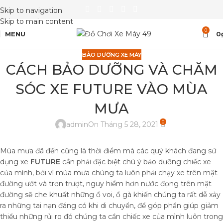
Skip to navigation
Skip to main content
0
MENU
0
BẢO DƯỠNG XE MÁY
CÁCH BẢO DƯỠNG VÀ CHĂM
SÓC XE FUTURE VÀO MÙA
MƯA
0
admin
On Tháng 5 28, 2021
Mùa mưa đã đến cũng là thời điểm mà các quý khách đang sử
dụng xe
FUTURE
cần phải đặc biệt chú ý bảo dưỡng chiếc xe
của mình, bởi vì mùa mưa chúng ta luôn phải chạy xe trên mặt
đường ướt và trơn trượt, nguy hiểm hơn nước đọng trên mặt
đường sẽ che khuất những ổ voi, ổ gà khiến chúng ta rất dễ xảy
ra những tai nạn đáng có khi di chuyển, để góp phần giúp giảm
thiểu những rủi ro đó chúng ta cần chiếc xe của mình luôn trong