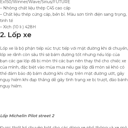
Ex150/Winner/Wave/Sirius/FUTURE
– Nhông chất liệu thép C45 cao cấp
– Chất liệu thép cứng cáp, bền bỉ. Màu sơn tĩnh điện sang trọng,
tinh tế
– Xích (10 li ) 428H
2. Lốp xe
Lốp xe là bộ phận tiếp xúc trực tiếp với mặt đường khi di chuyển,
lốp xe rãnh còn sâu thì sẽ bám đường tốt nhưng nếu lốp của
bạn các gai lốp đã bị mòn thì các bạn nên thay thế cho chiếc xe
của mình, đặc biệt vào mùa mưa nếu gai lốp đã mòn sẽ khó có
thể đảm bảo độ bám đường khi chạy trên mặt đường ướt, gây
nguy hiểm khi đạp thắng dễ gây tình trạng xe bị trượt, đảo bánh
nguy hiểm.
Lốp Michelin Pilot street 2
Được thiết kế chuyên biệt cho các dòng xe phổ thông và xe mô