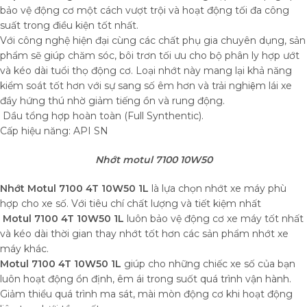
bảo vệ động cơ một cách vượt trội và hoạt động tối đa công
suất trong điều kiện tốt nhất.
Với công nghệ hiện đại cùng các chất phụ gia chuyên dụng, sản
phẩm sẽ giúp chăm sóc, bôi trơn tối ưu cho bộ phân ly hợp ướt
và kéo dài tuổi thọ động cơ. Loại nhớt này mang lại khả năng
kiểm soát tốt hơn với sự sang số êm hơn và trải nghiệm lái xe
đầy hứng thú nhờ giảm tiếng ồn và rung động.
Dầu tổng hợp hoàn toàn (Full Synthentic).
Cấp hiệu năng: API SN
Nhớt motul 7100 10W50
Nhớt Motul 7100 4T 10W50 1L
là lựa chọn nhớt xe máy phù
hợp cho xe số. Với tiêu chí chất lượng và tiết kiệm nhất
Motul 7100 4T 10W50 1L
luôn bảo vệ động cơ xe máy tốt nhất
và kéo dài thời gian thay nhớt tốt hơn các sản phẩm nhớt xe
máy khác.
Motul 7100 4T 10W50 1L
giúp cho những chiếc xe số của bạn
luôn hoạt động ổn định, êm ái trong suốt quá trình vận hành.
Giảm thiểu quá trình ma sát, mài mòn động cơ khi hoạt động