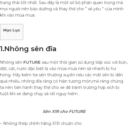
trạng thái tốt nhất. Sau đây là một số bộ phận quan trọng mà
mọi người nên bảo dưỡng và thay thế cho ” xế yêu ” của mình
khi vào mùa mưa.
Mục Lục
1.Nhông sên đĩa
Nhông sên
FUTURE
sau một thời gian sử dụng tiếp xúc với bùn,
đất, cát, nước đặc biệt là vào mùa mưa nên sẽ nhanh bị hư
hỏng. Hãy kiểm tra sên thường xuyên nếu các mắt sên bị dãn
quá nhiều, nhông đĩa răng có hiện tượng mòn,mẻ răng chúng
ta nên tiến hành thay thế cho xe để tránh trường hợp xích bị
tuột khi xe đang chạy sẽ rất nguy hiểm .
Sên X1R cho FUTURE
– Nhông thép chính hãng X1R chuẩn cho