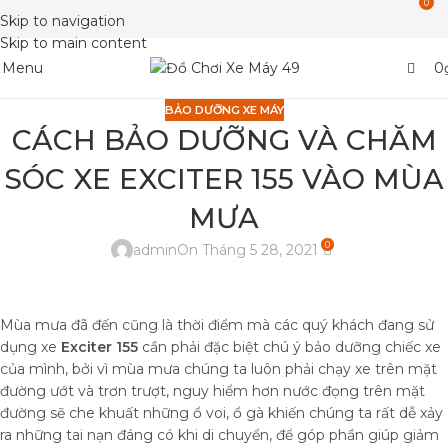
0
Skip to navigation
Skip to main content
Menu
0
BẢO DƯỠNG XE MÁY
CÁCH BẢO DƯỠNG VÀ CHĂM
SÓC XE EXCITER 155 VÀO MÙA
MƯA
0
admin
On Tháng 5 28, 2021
Mùa mưa đã đến cũng là thời điểm mà các quý khách đang sử
dụng xe
Exciter 155
cần phải đặc biệt chú ý bảo dưỡng chiếc xe
của mình, bởi vì mùa mưa chúng ta luôn phải chạy xe trên mặt
đường ướt và trơn trượt, nguy hiểm hơn nước đọng trên mặt
đường sẽ che khuất những ổ voi, ổ gà khiến chúng ta rất dễ xảy
ra những tai nạn đáng có khi di chuyển, để góp phần giúp giảm