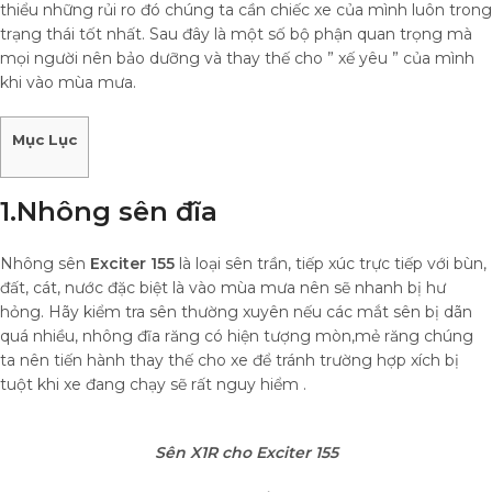
thiểu những rủi ro đó chúng ta cần chiếc xe của mình luôn trong
trạng thái tốt nhất. Sau đây là một số bộ phận quan trọng mà
mọi người nên bảo dưỡng và thay thế cho ” xế yêu ” của mình
khi vào mùa mưa.
Mục Lục
1.Nhông sên đĩa
Nhông sên
Exciter 155
là loại sên trần, tiếp xúc trực tiếp với bùn,
đất, cát, nước đặc biệt là vào mùa mưa nên sẽ nhanh bị hư
hỏng. Hãy kiểm tra sên thường xuyên nếu các mắt sên bị dãn
quá nhiều, nhông đĩa răng có hiện tượng mòn,mẻ răng chúng
ta nên tiến hành thay thế cho xe để tránh trường hợp xích bị
tuột khi xe đang chạy sẽ rất nguy hiểm .
Sên X1R cho Exciter 155