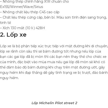
– Nhông thép chính hãng X1R chuẩn cho
Ex155/Winner/Wave/Sirius
– Nhông chất liệu thép C45 cao cấp
– Chất liệu thép cứng cáp, bền bỉ. Màu sơn tĩnh điện sang trọng,
tinh tế
– Xích 130 mắt (10 li ) 428H
2. Lốp xe
Lốp xe là bộ phận tiếp xúc trực tiếp với mặt đường khi di chuyển,
lốp xe rãnh còn sâu thì sẽ bám đường tốt nhưng nếu lốp của
bạn các gai lốp đã bị mòn thì các bạn nên thay thế cho chiếc xe
của mình, đặc biệt vào mùa mưa nếu gai lốp đã mòn sẽ khó có
thể đảm bảo độ bám đường khi chạy trên mặt đường ướt, gây
nguy hiểm khi đạp thắng dễ gây tình trạng xe bị trượt, đảo bánh
nguy hiểm.
Lốp Michelin Pilot street 2