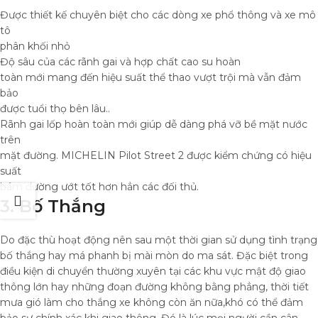
Được thiết kế chuyên biệt cho các dòng xe phổ thông và xe mô
tô
phân khối nhỏ
Độ sâu của các rãnh gai và hợp chất cao su hoàn
toàn mới mang đến hiệu suất thể thao vượt trội mà vẫn đảm
bảo
được tuổi thọ bên lâu..
Rãnh gai lốp hoàn toàn mới giúp dễ dàng phá vỡ bề mặt nước
trên
mặt đường. MICHELIN Pilot Street 2 được kiểm chứng có hiệu
suất
bám đường ướt tốt hơn hẳn các đối thủ.
3. Bố Thắng
Do đặc thù hoạt động nên sau một thời gian sử dụng tình trạng
bố thắng hay má phanh bị mài mòn do ma sát. Đặc biệt trong
điều kiện di chuyển thường xuyên tại các khu vực mật độ giao
thông lớn hay những đoạn đường không bằng phẳng, thời tiết
mưa gió làm cho thắng xe không còn ăn nữa,khó có thể đảm
bảo sự chính xác khi giao thông. Đó là lúc mọi người cần cân