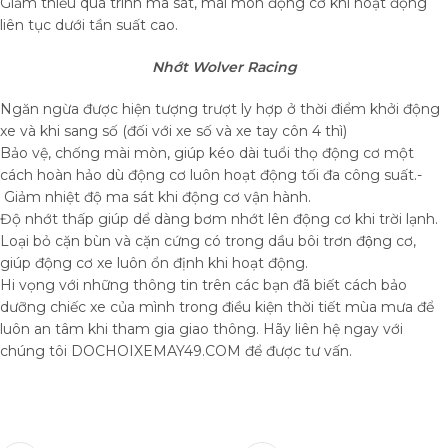
Giảm thiểu quá trình ma sát, mài mòn động cơ khi hoạt động
liên tục dưới tần suất cao.
Nhớt Wolver Racing
Ngăn ngừa được hiện tượng trượt ly hợp ở thời điểm khởi động
xe và khi sang số (đối với xe số và xe tay côn 4 thì)
Bảo vệ, chống mài mòn, giúp kéo dài tuổi thọ động cơ một
cách hoàn hảo dù động cơ luôn hoạt động tối đa công suất.-
Giảm nhiệt độ ma sát khi động cơ vận hành.
Độ nhớt thấp giúp dể dàng bơm nhớt lên động cơ khi trời lạnh.
Loại bỏ cặn bùn và cặn cứng có trong dầu bôi trơn động cơ,
giúp động cơ xe luôn ổn định khi hoạt động.
Hi vọng với những thông tin trên các bạn đã biết cách bảo
dưỡng chiếc xe của mình trong điều kiện thời tiết mùa mưa để
luôn an tâm khi tham gia giao thông. Hãy liên hệ ngay với
chúng tôi DOCHOIXEMAY49.COM để được tư vấn.