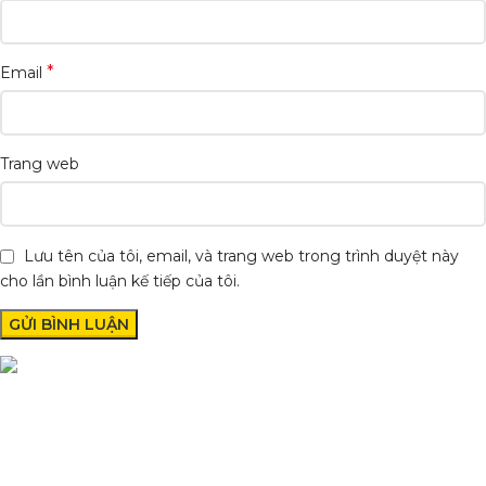
*
Email
Trang web
Lưu tên của tôi, email, và trang web trong trình duyệt này
cho lần bình luận kế tiếp của tôi.
Condimentum adipiscing vel neque dis nam parturient orci at
scelerisque neque dis nam parturient.
Quốc lộ 20, Lộc An, Bảo Lâm, Lâm Đồng