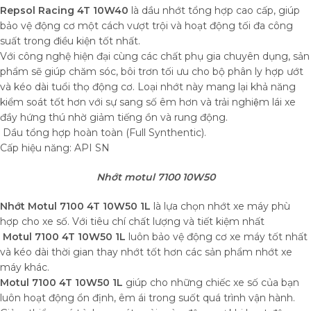
Repsol Racing 4T 10W40
là dầu nhớt tổng hợp cao cấp, giúp
bảo vệ động cơ một cách vượt trội và hoạt động tối đa công
suất trong điều kiện tốt nhất.
Với công nghệ hiện đại cùng các chất phụ gia chuyên dụng, sản
phẩm sẽ giúp chăm sóc, bôi trơn tối ưu cho bộ phân ly hợp ướt
và kéo dài tuổi thọ động cơ. Loại nhớt này mang lại khả năng
kiểm soát tốt hơn với sự sang số êm hơn và trải nghiệm lái xe
đầy hứng thú nhờ giảm tiếng ồn và rung động.
Dầu tổng hợp hoàn toàn (Full Synthentic).
Cấp hiệu năng: API SN
Nhớt motul 7100 10W50
Nhớt Motul 7100 4T 10W50 1L
là lựa chọn nhớt xe máy phù
hợp cho xe số. Với tiêu chí chất lượng và tiết kiệm nhất
Motul 7100 4T 10W50 1L
luôn bảo vệ động cơ xe máy tốt nhất
và kéo dài thời gian thay nhớt tốt hơn các sản phẩm nhớt xe
máy khác.
Motul 7100 4T 10W50 1L
giúp cho những chiếc xe số của bạn
luôn hoạt động ổn định, êm ái trong suốt quá trình vận hành.