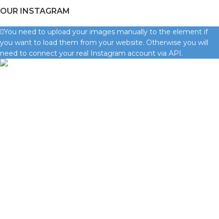
OUR INSTAGRAM
You need to upload your images manually to the element if
you want to load them from your website. Otherwise you will
need to connect your real Instagram account via API.
Condimentum adipiscing vel neque dis nam parturient orci at
scelerisque neque dis nam parturient.
Quốc lộ 20, Lộc An, Bảo Lâm, Lâm Đồng
Phone: 0329393941 ( Trí )
Email: phutungxemayminhhung@gmail.com
DANH MỤC SẢN PHẨM
Sơn Xịt Xe Máy
Hệ thống màu 2 lớp
Chất hoạt hoá
Sơn lót